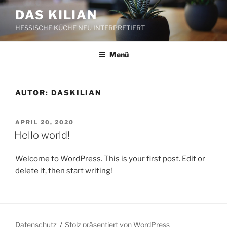
Zum
DAS KILIAN
Inhalt
HESSISCHE KÜCHE NEU INTERPRETIERT
springen
Menü
AUTOR:
DASKILIAN
VERÖFFENTLICHT
APRIL 20, 2020
AM
Hello world!
Welcome to WordPress. This is your first post. Edit or
delete it, then start writing!
Datenschutz
Stolz präsentiert von WordPress